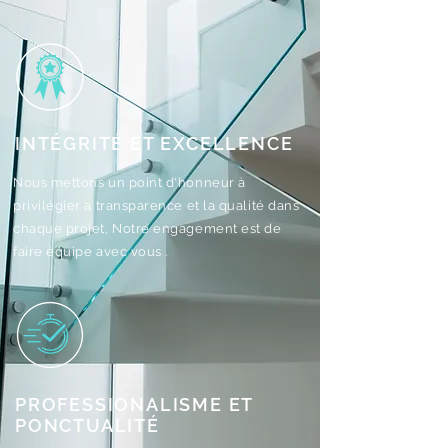
INTÉGRITÉ ET EXCELLENCE
Nous mettons un point d'honneur à
privilégier a transparence et la qualité dans
chaque projet, Notre engagement est de
faire équipe avec vous .
PROFESSIONALISME ET
PONCTUALITÉ