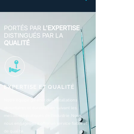
PORTÉS PAR
L'EXPERTISE
DISTINGUÉS PAR LA
QUALITÉ
EXPERTISE ET QUALITÉ
Notre équipe garantit des installations
sécuritaires et durables en suivant les
meilleures pratiques de l’industrie. Nous
nous engageons à offrir un service fiable et
de qualité.